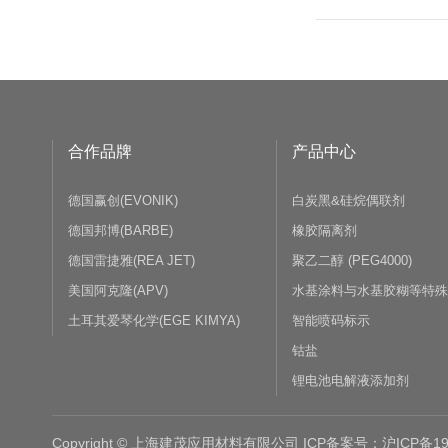
合作品牌
产品中心
德国赢创(EVONIK)
白炭黑&硅烷偶联剂
德国邦博(BARBE)
橡胶隔离剂
德国雷捷雅(REA JET)
聚乙二醇 (PEG4000)
美国阿克隆(APV)
水基涂料与水基胶糊等特
土耳其爱琴化学(EGE KIMYA)
智能喷码标示
钴盐
锂电池电解液添加剂
Copyright © 上海建茂应用材料有限公司 ICP备案号：沪ICP备19